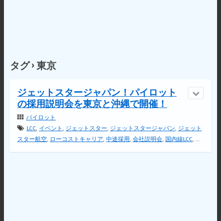
タグ › 東京
ジェットスタージャパン！パイロット
の採用説明会を東京と沖縄で開催！
パイロット
LCC
,
イベント
,
ジェットスター
,
ジェットスタージャパン
,
ジェット
スター航空
,
ローコストキャリア
,
中途採用
,
会社説明会
,
国内線LCC
,
採
用説明会
,
操縦士
,
東京
,
格安航空会社
,
沖縄
,
羽田空港
,
説明会
,
転職イベ
ント
,
転職情報
,
転職説明会