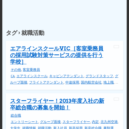
タグ › 就職活動
エアラインスクールVIC［客室乗務員
の採用試験対策サービスの提供を行う
学校］
その他
,
客室乗務員
CA
,
エアラインスクール
,
キャビンアテンダント
,
グランドスタッフ
,
グ
ループ面接
,
フライトアテンダント
,
中途採用
,
国内航空会社
,
地上職
,
大
学生
,
専門学校
,
就職情報
,
就職活動
,
履歴書対策
,
海外航空会社
,
社会人
,
英語面接
,
転職活動
,
面接対策
スターフライヤー！2013年度入社の新
卒総合職の募集を開始！
総合職
エントリーシート
,
グループ面接
,
スターフライヤー
,
内定
,
北九州空港
,
大学生
,
就職情報
,
就職活動
,
新入社員
,
新卒採用
,
新卒総合職
,
書類選考
,