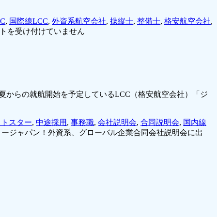
C
,
国際線LCC
,
外資系航空会社
,
操縦士
,
整備士
,
格安航空会社
,
トを受け付けていません
r」に、今年夏からの就航開始を予定しているLCC（格安航空会社）「ジ
ットスター
,
中途採用
,
事務職
,
会社説明会
,
合同説明会
,
国内線
タージャパン！外資系、グローバル企業合同会社説明会に出