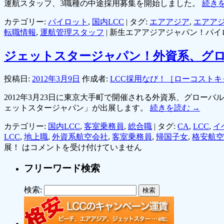
運航スタッフ、3職種の中途採用募集を開始しました。
続き
カテゴリー:
パイロット
,
国内LCC
|
タグ:
エアアジア
,
エアア
転職情報
,
運航管理スタッフ
|
新生エアアジアジャパン！パイ
ジェットスタージャパン！外資系、グロ
投稿日:
2012年3月9日
作成者:
LCC採用なび！［ローコスト
2012年3月23日に東京大手町で開催される外資系、グローバル企業の
ェットスタージャパン」が出展します。
続きを読む
→
カテゴリー:
国内LCC
,
客室乗務員
,
総合職
|
タグ:
CA
,
LCC
,
イ
LCC
,
地上職
,
外資系航空会社
,
客室乗務員
,
帰国子女
,
格安航空
展！ は
コメントを受け付けていません
フリーワード検索
検索: