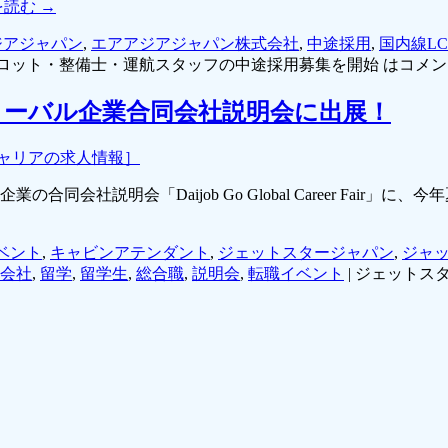
を読む
→
ジアジャパン
,
エアアジアジャパン株式会社
,
中途採用
,
国内線LC
ロット・整備士・運航スタッフの中途採用募集を開始 は
コメン
ーバル企業合同会社説明会に出展！
キャリアの求人情報］
合同会社説明会「Daijob Go Global Career Fai
ベント
,
キャビンアテンダント
,
ジェットスタージャパン
,
ジャ
会社
,
留学
,
留学生
,
総合職
,
説明会
,
転職イベント
|
ジェットス