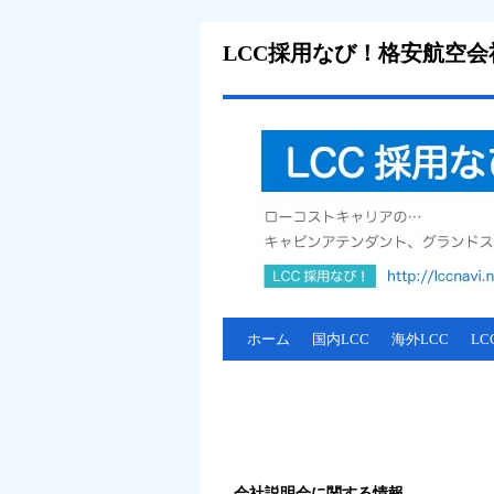
LCC採用なび！格安航空
ホーム
国内LCC
海外LCC
L
会社説明会に関する情報