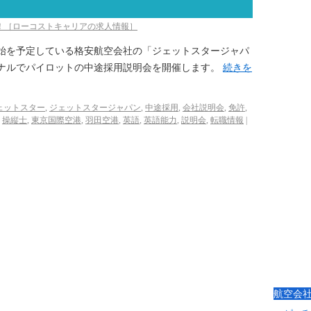
び！［ローコストキャリアの求人情報］
航開始を予定している格安航空会社の「ジェットスタージャパ
ミナルでパイロットの中途採用説明会を開催します。
続きを
ェットスター
,
ジェットスタージャパン
,
中途採用
,
会社説明会
,
免許
,
,
操縦士
,
東京国際空港
,
羽田空港
,
英語
,
英語能力
,
説明会
,
転職情報
|
航空会