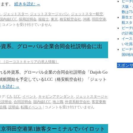
ピーチ
します。
続きを読む
→
大阪・
数は75
ト
,
ジェットスター
,
ジェットスタージャパン
,
ジェットスター航空
,
新生エ
国内線LCC
,
採用説明会
,
操縦士
,
東京
,
格安航空会社
,
沖縄
,
羽田空港
,
航スタ
|
コメントを受け付けていません
ピーチ
の計画
イース
い社員
外資系、グローバル企業合同会社説明会に出
ピーチ
国6地
び！［ローコストキャリアの求人情報］
スポン
れる外資系、グローバル企業の合同会社説明会「Daijob Go
今年夏からの就航開始を予定しているLCC（格安航空会社）「ジェット
きを読む
→
タグ:
CA
,
LCC
,
イベント
,
キャビンアテンダント
,
ジェットスタージャ
社説明会
,
合同説明会
,
国内線LCC
,
地上職
,
外資系航空会社
,
客室乗務
合職
,
説明会
,
転職イベント
|
コメントを受け付けていません
京羽田空港第1旅客ターミナルでパイロット