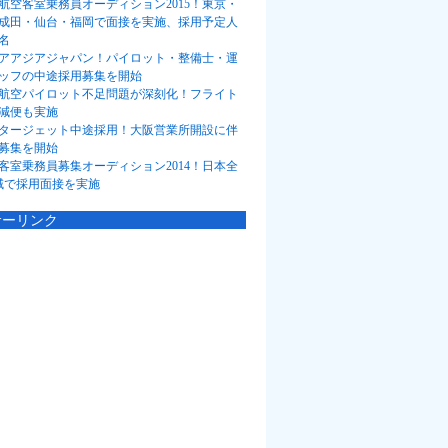
航空客室乗務員オーディション2015！東京・
成田・仙台・福岡で面接を実施、採用予定人
名
アアジアジャパン！パイロット・整備士・運
ッフの中途採用募集を開始
航空パイロット不足問題が深刻化！フライト
減便も実施
タージェット中途採用！大阪営業所開設に伴
募集を開始
客室乗務員募集オーディション2014！日本全
域で採用面接を実施
サーリンク