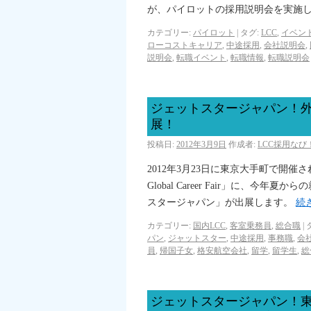
が、パイロットの採用説明会を実施
カテゴリー:
パイロット
|
タグ:
LCC
,
イベン
ローコストキャリア
,
中途採用
,
会社説明会
,
説明会
,
転職イベント
,
転職情報
,
転職説明会
ジェットスタージャパン！
展！
投稿日:
2012年3月9日
作成者:
LCC採用な
2012年3月23日に東京大手町で開催さ
Global Career Fair」に、
スタージャパン」が出展します。
続
カテゴリー:
国内LCC
,
客室乗務員
,
総合職
|
パン
,
ジャットスター
,
中途採用
,
事務職
,
会
員
,
帰国子女
,
格安航空会社
,
留学
,
留学生
,
総
ジェットスタージャパン！東