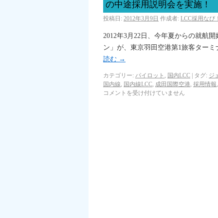
の中途採用説明会を実施！
投稿日:
2012年3月9日
作成者:
LCC採用な
2012年3月22日、今年夏からの就
ン」が、東京羽田空港第1旅客ター
読む
→
カテゴリー:
パイロット
,
国内LCC
|
タグ:
ジ
国内線
,
国内線LCC
,
成田国際空港
,
採用情報
コメントを受け付けていません