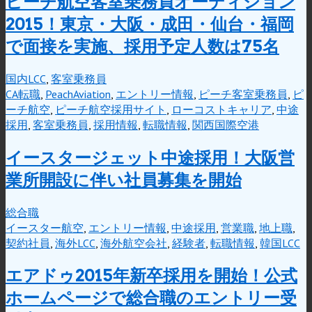
ピーチ航空客室乗務員オーディション
2015！東京・大阪・成田・仙台・福岡
で面接を実施、採用予定人数は75名
国内LCC
,
客室乗務員
CA転職
,
PeachAviation
,
エントリー情報
,
ピーチ客室乗務員
,
ピ
ーチ航空
,
ピーチ航空採用サイト
,
ローコストキャリア
,
中途
採用
,
客室乗務員
,
採用情報
,
転職情報
,
関西国際空港
イースタージェット中途採用！大阪営
業所開設に伴い社員募集を開始
総合職
イースター航空
,
エントリー情報
,
中途採用
,
営業職
,
地上職
,
契約社員
,
海外LCC
,
海外航空会社
,
経験者
,
転職情報
,
韓国LCC
エアドゥ2015年新卒採用を開始！公式
ホームページで総合職のエントリー受