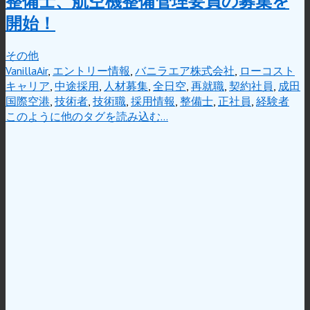
整備士、航空機整備管理要員の募集を
開始！
その他
VanillaAir
,
エントリー情報
,
バニラエア株式会社
,
ローコスト
キャリア
,
中途採用
,
人材募集
,
全日空
,
再就職
,
契約社員
,
成田
国際空港
,
技術者
,
技術職
,
採用情報
,
整備士
,
正社員
,
経験者
このように他のタグを読み込む…