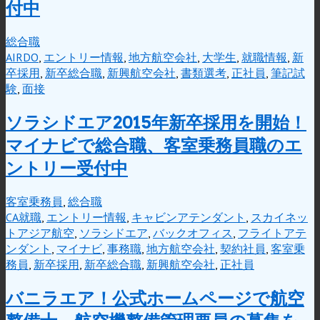
付中
総合職
AIRDO
,
エントリー情報
,
地方航空会社
,
大学生
,
就職情報
,
新
卒採用
,
新卒総合職
,
新興航空会社
,
書類選考
,
正社員
,
筆記試
験
,
面接
ソラシドエア2015年新卒採用を開始！
マイナビで総合職、客室乗務員職のエ
ントリー受付中
客室乗務員
,
総合職
CA就職
,
エントリー情報
,
キャビンアテンダント
,
スカイネッ
トアジア航空
,
ソラシドエア
,
バックオフィス
,
フライトアテ
ンダント
,
マイナビ
,
事務職
,
地方航空会社
,
契約社員
,
客室乗
務員
,
新卒採用
,
新卒総合職
,
新興航空会社
,
正社員
バニラエア！公式ホームページで航空