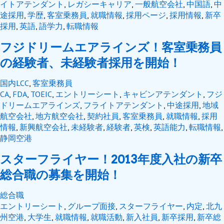
イトアテンダント
,
レガシーキャリア
,
一般航空会社
,
中国語
,
中
途採用
,
学歴
,
客室乗務員
,
就職情報
,
採用ページ
,
採用情報
,
新卒
採用
,
英語
,
語学力
,
転職情報
フジドリームエアラインズ！客室乗務員
の経験者、未経験者採用を開始！
国内LCC
,
客室乗務員
CA
,
FDA
,
TOEIC
,
エントリーシート
,
キャビンアテンダント
,
フジ
ドリームエアラインズ
,
フライトアテンダント
,
中途採用
,
地域
航空会社
,
地方航空会社
,
契約社員
,
客室乗務員
,
就職情報
,
採用
情報
,
新興航空会社
,
未経験者
,
経験者
,
英検
,
英語能力
,
転職情報
,
静岡空港
スターフライヤー！2013年度入社の新卒
総合職の募集を開始！
総合職
エントリーシート
,
グループ面接
,
スターフライヤー
,
内定
,
北九
州空港
,
大学生
,
就職情報
,
就職活動
,
新入社員
,
新卒採用
,
新卒総