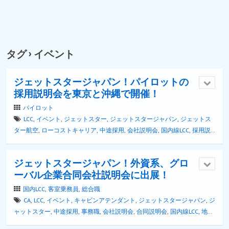
タグ › イベント
ジェットスタージャパン！パイロットの
採用説明会を東京と沖縄で開催！
パイロット
LCC
,
イベント
,
ジェットスター
,
ジェットスタージャパン
,
ジェットス
ター航空
,
ローコストキャリア
,
中途採用
,
会社説明会
,
国内線LCC
,
採用説
明会
,
操縦士
,
東京
,
格安航空会社
,
沖縄
,
羽田空港
,
説明会
,
転職イベント
,
転職情報
,
転職説明会
ジェットスタージャパン！外資系、グロ
ーバル企業合同会社説明会に出展！
国内LCC
,
客室乗務員
,
総合職
CA
,
LCC
,
イベント
,
キャビンアテンダント
,
ジェットスタージャパン
,
ジ
ャットスター
,
中途採用
,
事務職
,
会社説明会
,
合同説明会
,
国内線LCC
,
地上
職
,
外資系航空会社
,
客室乗務員
,
帰国子女
,
格安航空会社
,
留学
,
留学生
,
総