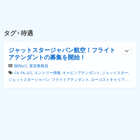
タグ › 待遇
ジャットスタージャパン航空！フライト
アテンダントの募集を開始！
国内LCC
,
客室乗務員
CA
,
FA
,
LCC
,
エントリー情報
,
キャビンアテンダント
,
ジェットスター
,
ジェットスタージャパン
,
フライトアテンダント
,
ローコストキャリア
,
中
途採用
,
入社時期
,
契約社員
,
待遇
,
成田国際空港
,
採用情報
,
新卒採用
,
正社
員
,
福利厚生