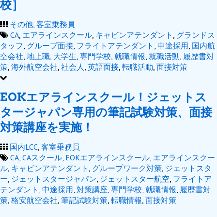
校］
その他
,
客室乗務員
CA
,
エアラインスクール
,
キャビンアテンダント
,
グランドス
タッフ
,
グループ面接
,
フライトアテンダント
,
中途採用
,
国内航
空会社
,
地上職
,
大学生
,
専門学校
,
就職情報
,
就職活動
,
履歴書対
策
,
海外航空会社
,
社会人
,
英語面接
,
転職活動
,
面接対策
EOKエアラインスクール！ジェットス
タージャパン専用の筆記試験対策、面接
対策講座を実施！
国内LCC
,
客室乗務員
CA
,
CAスクール
,
EOKエアラインスクール
,
エアラインスクー
ル
,
キャビンアテンダント
,
グループワーク対策
,
ジェットスタ
ー
,
ジェットスタージャパン
,
ジェットスター航空
,
フライトア
テンダント
,
中途採用
,
対策講座
,
専門学校
,
就職情報
,
履歴書対
策
,
格安航空会社
,
筆記試験対策
,
転職情報
,
面接対策