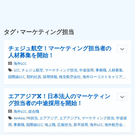
タグ › マーケティング担当
チェジュ航空！マーケティング担当者の
人材募集を開始！
海外LCC
LCC
,
チェジュ航空
,
マーケティング担当
,
中途採用
,
事務職
,
人材募集
,
国際線LCC
,
契約社員
,
採用情報
,
格安航空会社
,
海外ローコストキャリア
,
海外航空会社
,
福利厚生
,
給与
,
給料
,
韓国LCC
エアアジアX！日本法人のマーケティン
グ担当者の中途採用を開始！
海外LCC
,
総合職
AirAsia
,
PR担当
,
エアアジア
,
エアアジアX
,
マーケティング担当
,
中途採
用
,
事務職
,
国際線LCC
,
地上職
,
広報担当
,
新卒採用
,
海外LCC
,
海外航空会
社
,
総合職
,
羽田空港
,
転職情報