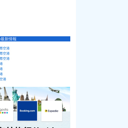
の最新情報
際空港
際空港
際空港
港
港
港
空港