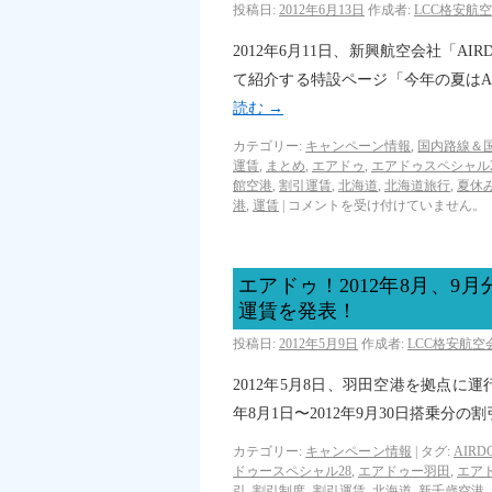
投稿日:
2012年6月13日
作成者:
LCC格安航
2012年6月11日、新興航空会社「
て紹介する特設ページ「今年の夏はA
読む
→
カテゴリー:
キャンペーン情報
,
国内路線＆
運賃
,
まとめ
,
エアドゥ
,
エアドゥスペシャル
館空港
,
割引運賃
,
北海道
,
北海道旅行
,
夏休
港
,
運賃
|
コメントを受け付けていません。
エアドゥ！2012年8月、9月
運賃を発表！
投稿日:
2012年5月9日
作成者:
LCC格安航
2012年5月8日、羽田空港を拠点に運
年8月1日〜2012年9月30日搭乗分
カテゴリー:
キャンペーン情報
|
タグ:
AIRD
ドゥースペシャル28
,
エアドゥー羽田
,
エア
引
,
割引制度
,
割引運賃
,
北海道
,
新千歳空港
,