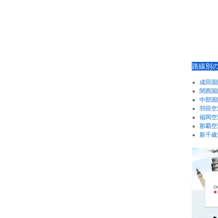
路線別
成田国
関西国
中部国
羽田空
福岡空
那覇空
新千歳