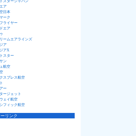
トスタージャパン
エア
空日本
マーク
フライヤー
ドエア
ゥ
リームエアラインズ
ジア
ジアX
トスター
サン
ュ航空
空
クスプレス航空
ト
アー
タージェット
ウェイ航空
シフィック航空
サーリンク