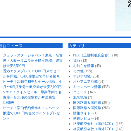
最新ニュース
カテゴリ
ジェットスタージャパン！東京・名古
PEX（正規割引航空券）
(10)
屋・大阪ーマニラ便を順次就航、運賃
TIPS
(13)
は最安8,500円
お知らせ情報
(45)
香港エクスプレス！1,000円メガセー
その他
(195)
ルを開始、8,400席限定で早い者勝ち
アジア地域
(254)
ピーチ！2016年初売りセール情報、4
オセアニア地域
(61)
月〜6月搭乗分の航空券が最安2,000円
キャンペーン情報
(535)
Vエア！タイムセール、早期予約で名
ニュース
(340)
古屋ー台北便の航空券が片道最安
北米地域
(7)
3,300円
国内路線＆国内線
(294)
ピーチ！宿泊予約促進キャンペーン、
国際路線＆国際線
(288)
抽選で2,000円相当のポイントプレゼ
情報サイト
(21)
ント
搭乗レビュー
(4)
格安航空会社（国内LCC）
(187)
格安航空会社（海外LCC）
(148)