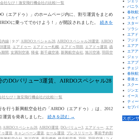
ジェッ
空会社なび！激安飛行機会社の比較/一覧
バニラ
春秋航
AIRDO（エアドゥ）」のホームページ内に、割引運賃をまとめ
スカイ
IRDOに乗ってでかけよう！」が開設されました。
続きを
スター
ソラシ
エアド
フジド
国内線
|
タグ:
AIRDOスペシャル28
,
AIRDOスペシャル28運賃
,
AIRDO
エアア
28運賃
,
エアドゥー
,
エアドゥー札幌
,
エアドゥ羽田
,
エアドゥ運賃
,
函
エアア
み期間
,
女満別空港
,
帰省
,
新千歳空港
,
新興航空会社
,
旭川空港
,
羽田空
ジェッ
エアプ
チェジ
春秋航
香港エ
分のDOバリュー3運賃、AIRDOスペシャル28
スクー
ジンエ
イース
空会社なび！激安飛行機会社の比較/一覧
ティー
セブパ
行を行う新興航空会社の「AIRDO（エアドゥ）」は、2012
の割引運賃を発表しました。
続きを読む
→
スポン
O
,
AIRDOスペシャル28
,
AIRDO運賃
,
DOバリュー3
,
エアドゥー
,
エア
ドゥ運賃
,
キャンペーン運賃
,
セール運賃
,
プレスリリース
,
事前予約割
新興航空会社
,
旭川空港
,
最安価格
,
格安航空券
,
羽田
,
羽田空港
|
コメ