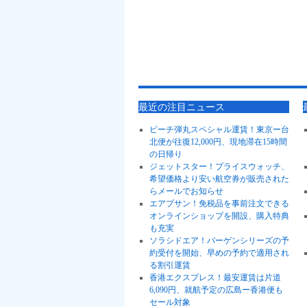
最近の注目ニュース
ピーチ弾丸スペシャル運賃！東京ー台
北便が往復12,000円、現地滞在15時間
の日帰り
ジェットスター！プライスウォッチ、
希望価格より安い航空券が販売された
らメールでお知らせ
エアプサン！免税品を事前注文できる
オンラインショップを開設、購入特典
も充実
ソラシドエア！バーゲンシリーズの予
約受付を開始、早めの予約で適用され
る割引運賃
香港エクスプレス！最安運賃は片道
6,090円、就航予定の広島ー香港便も
セール対象