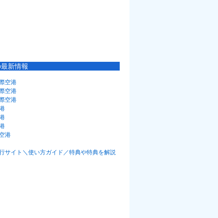
の最新情報
際空港
際空港
際空港
港
港
港
空港