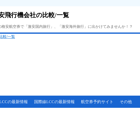
安飛行機会社の比較/一覧
Cの格安航空券で「激安国内旅行」、「激安海外旅行」に出かけてみませんか！？
LCCの最新情報
国際線LCCの最新情報
航空券予約サイト
その他