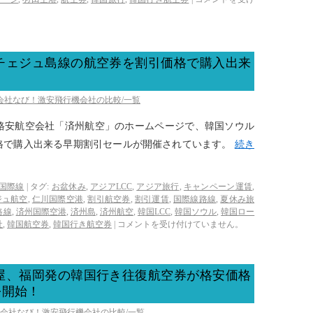
チェジュ島線の航空券を割引価格で購入出来
空会社なび！激安飛行機会社の比較/一覧
国の格安航空会社「済州航空」のホームページで、韓国ソウル
格で購入出来る早期割引セールが開催されています。
続き
国際線
|
タグ:
お盆休み
,
アジアLCC
,
アジア旅行
,
キャンペーン運賃
,
ジュ航空
,
仁川国際空港
,
割引航空券
,
割引運賃
,
国際線路線
,
夏休み旅
路線
,
済州国際空港
,
済州島
,
済州航空
,
韓国LCC
,
韓国ソウル
,
韓国ロー
社
,
韓国航空券
,
韓国行き航空券
|
コメントを受け付けていません。
屋、福岡発の韓国行き往復航空券が格安価格
を開始！
空会社なび！激安飛行機会社の比較/一覧