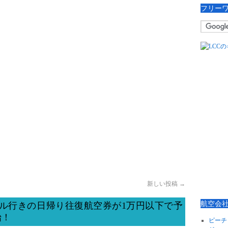
フリー
新しい投稿
→
航空会
ソウル行きの日帰り往復航空券が1万円以下で予
始！
ピーチ