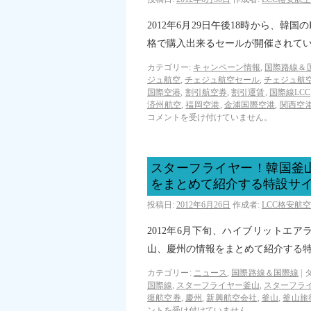
2012年6月29日午後18時から、
格で購入出来るセールが開催されて
カテゴリー:
キャンペーン情報
,
国際路線＆
ジュ航空
,
チェジュ航空セール
,
チェジュ航
国際空港
,
割引航空券
,
割引運賃
,
国際線LCC
済州航空
,
福岡空港
,
金浦国際空港
,
関西空
コメントを受け付けていません。
スターフライヤー！韓国釜
をまとめて紹介する特設サ
投稿日:
2012年6月26日
作成者:
LCC格安航
2012年6月下旬、ハイブリットエ
山、慶州の情報をまとめて紹介する
カテゴリー:
ニュース
,
国際路線＆国際線
|
タ
国際線
,
スターフライヤー釜山
,
スターフラ
復航空券
,
慶州
,
新興航空会社
,
釜山
,
釜山旅
ントを受け付けていません。