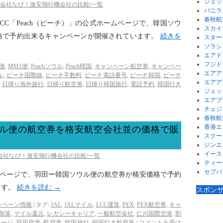
ジェッ
空会社なび！激安飛行機会社の比較/一覧
バニラ
春秋航
LCC「Peach（ピーチ）」の公式ホームページで、韓国ソウ
スカイ
格で予約出来るキャンペーンが開催されています。
続きを
スター
ソラシ
エアド
フジド
0便
,
MM1便
,
Peachソウル
,
Peach韓国
,
キャンペーン航空券
,
キャンペー
エアア
ル
,
ピーチ国際線
,
ピーチ手数料
,
ピーチ電話番号
,
ピーチ韓国
,
ピーチ
エアア
,
日帰り海外旅行
,
日帰り航空券
,
日帰り韓国旅行
,
電話予約
,
韓国行き
ジェッ
エアプ
チェジ
春秋航
香港エ
ル便の航空券を格安航空会社並の価格で販
スクー
ジンエ
イース
空会社なび！激安飛行機会社の比較/一覧
ティー
セブパ
ムページで、羽田ー韓国ソウル便の航空券が格安価格で予約
ます。
続きを読む
→
スポン
ンペーン情報
|
タグ:
JAL
,
JALマイル
,
LCC運賃
,
PEX
,
PEX航空券
,
キャ
加算
,
マイル還元
,
レガシーキャリア
,
一般航空会社
,
仁川国際空港
,
割
ャージ
,
羽田空港
,
航空券
,
韓国旅行
,
韓国行き航空券
|
コメントを受け