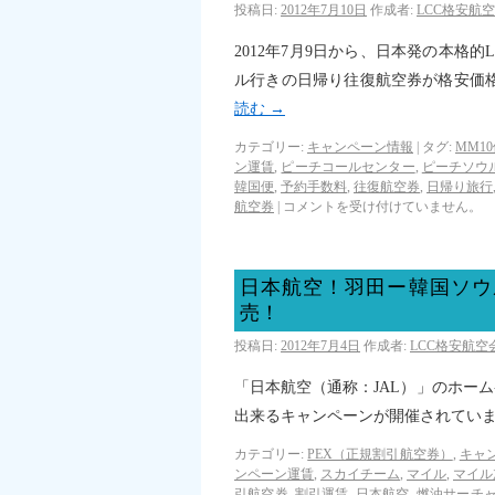
投稿日:
2012年7月10日
作成者:
LCC格安航
2012年7月9日から、日本発の本格的
ル行きの日帰り往復航空券が格安価
読む
→
カテゴリー:
キャンペーン情報
|
タグ:
MM1
ン運賃
,
ピーチコールセンター
,
ピーチソウ
韓国便
,
予約手数料
,
往復航空券
,
日帰り旅行
航空券
|
コメントを受け付けていません。
日本航空！羽田ー韓国ソウ
売！
投稿日:
2012年7月4日
作成者:
LCC格安航
「日本航空（通称：JAL）」のホー
出来るキャンペーンが開催されてい
カテゴリー:
PEX（正規割引航空券）
,
キャ
ンペーン運賃
,
スカイチーム
,
マイル
,
マイル
引航空券
,
割引運賃
,
日本航空
,
燃油サーチ