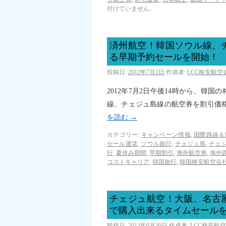
付けていません。
済州航空！韓国ソウル線、
る早期予約セールを開始！
投稿日:
2012年7月2日
作成者:
LCC格安航
2012年7月2日午後14時から、韓
線、チェジュ島線の航空券を割引価
を読む
→
カテゴリー:
キャンペーン情報
,
国際路線＆
セール運賃
,
ソウル旅行
,
チェジュ島
,
チェ
行
,
夏休み期間
,
早期割引
,
海外航空券
,
海外
コストキャリア
,
韓国旅行
,
韓国格安航空会
チェジュ航空！大阪、名古
で購入出来るタイムセール
投稿日:
2012年6月30日
作成者:
LCC格安航