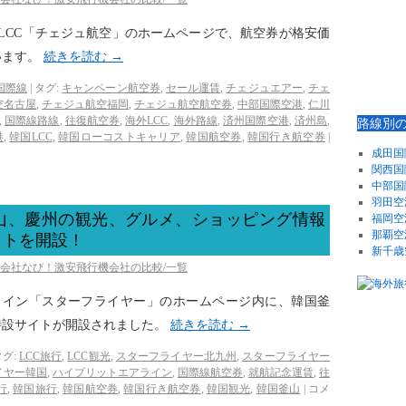
韓国のLCC「チェジュ航空」のホームページで、航空券が格安価
います。
続きを読む
→
国際線
|
タグ:
キャンペーン航空券
,
セール運賃
,
チェジュエアー
,
チェ
空名古屋
,
チェジュ航空福岡
,
チェジュ航空航空券
,
中部国際空港
,
仁川
,
国際線路線
,
往復航空券
,
海外LCC
,
海外路線
,
済州国際空港
,
済州島
,
路線別
港
,
韓国LCC
,
韓国ローコストキャリア
,
韓国航空券
,
韓国行き航空券
|
成田国
関西国
中部国
羽田空
山、慶州の観光、グルメ、ショッピング情報
福岡空
那覇空
イトを開設！
新千歳
空会社なび！激安飛行機会社の比較/一覧
アライン「スターフライヤー」のホームページ内に、韓国釜
特設サイトが開設されました。
続きを読む
→
グ:
LCC旅行
,
LCC観光
,
スターフライヤー北九州
,
スターフライヤー
イヤー韓国
,
ハイブリットエアライン
,
国際線航空券
,
就航記念運賃
,
往
行
,
韓国旅行
,
韓国航空券
,
韓国行き航空券
,
韓国観光
,
韓国釜山
|
コメ