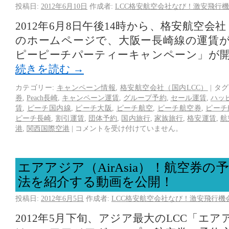
投稿日:
2012年6月10日
作成者:
LCC格安航空会社なび！激安飛行機
2012年6月8日午後14時から、格安航空会社「
のホームページで、大阪ー長崎線の運賃
ピーピーチパーティーキャンペーン」が
続きを読む
→
カテゴリー:
キャンペーン情報
,
格安航空会社（国内LCC）
|
タグ
券
,
Peach長崎
,
キャンペーン運賃
,
グループ予約
,
セール運賃
,
ハッ
賃
,
ピーチ国内線
,
ピーチ大阪
,
ピーチ航空
,
ピーチ航空券
,
ピーチ
ピーチ長崎
,
割引運賃
,
団体予約
,
国内旅行
,
家族旅行
,
格安運賃
,
航
港
,
関西国際空港
|
コメントを受け付けていません。
エアアジア（AirAsia）！航空券
法を紹介する動画を公開！
投稿日:
2012年6月5日
作成者:
LCC格安航空会社なび！激安飛行機
2012年5月下旬、アジア最大のLCC「エアアジ