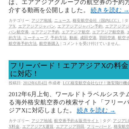
は、エアアジアグループの航空券の予約
介する動画を公開しました。
続きを読む
カテゴリー:
アジア地域
,
ニュース
,
格安航空会社（国内LCC）
|
タ
アX
,
エアアジアジャパン
,
エアアジアジャパン予約
,
エアアジア
パン航空券
,
エアアジア予約
,
エアアジア航空
,
エアアジア航空券
,
約方法
,
ユーチューブ
,
予約方法
,
動画
,
成田空港
,
羽田空港
,
航空
航空券予約方法
,
航空券購入
|
コメントを受け付けていません。
フリーバード！エアアジアXの料金
に対応！
投稿日:
2012年6月4日
作成者:
LCC格安航空会社なび！激安飛行機
2012年6月上旬、ワールドトラベルシス
る海外格安航空券の検索サイト「フリー
ジアXに対応しました。
続きを読む
→
カテゴリー:
アジア地域
,
航空券予約＆販売サイト
|
タグ:
アジアL
X料金
,
エアアジアX運賃
,
エアアジア羽田
,
フリーバード
,
格安航