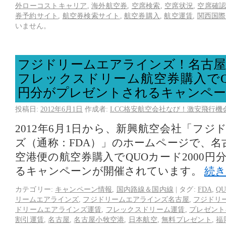
外ローコストキャリア
,
海外航空券
,
空席検索
,
空席状況
,
空席確
券予約サイト
,
航空券検索サイト
,
航空券購入
,
航空運賃
,
関西国際
いません。
フジドリームエアラインズ！名古屋
フレックスドリーム航空券購入でQU
円分がプレゼントされるキャンペー
投稿日:
2012年6月1日
作成者:
LCC格安航空会社なび！激安飛行機
2012年6月1日から、新興航空会社「フ
ズ（通称：FDA）」のホームページで、名
空港便の航空券購入でQUOカード2000
るキャンペーンが開催されています。
続
カテゴリー:
キャンペーン情報
,
国内路線＆国内線
|
タグ:
FDA
,
Q
リームエアラインズ
,
フジドリームエアラインズ名古屋
,
フジドリ
ドリームエアラインズ運賃
,
フレックスドリーム運賃
,
プレゼント
割引運賃
,
名古屋
,
名古屋小牧空港
,
日本航空
,
無料プレゼント
,
福