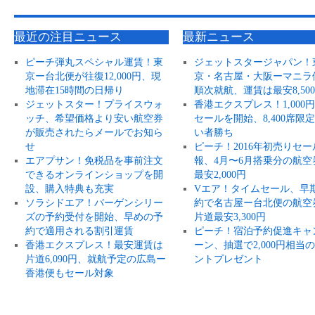
最近の注目ニュース
最新ニュース
ピーチ弾丸スペシャル運賃！東
ジェットスタージャパン！
京ー台北便が往復12,000円、現
京・名古屋・大阪ーマニラ
地滞在15時間の日帰り
順次就航、運賃は最安8,50
ジェットスター！プライスウォ
香港エクスプレス！1,000
ッチ、希望価格より安い航空券
セールを開始、8,400席限
が販売されたらメールでお知ら
い者勝ち
せ
ピーチ！2016年初売りセー
エアプサン！免税品を事前注文
報、4月〜6月搭乗分の航空
できるオンラインショップを開
最安2,000円
設、購入特典も充実
Vエア！タイムセール、早
ソラシドエア！バーゲンシリー
約で名古屋ー台北便の航空
ズの予約受付を開始、早めの予
片道最安3,300円
約で適用される割引運賃
ピーチ！宿泊予約促進キャ
香港エクスプレス！最安運賃は
ーン、抽選で2,000円相当
片道6,090円、就航予定の広島ー
ントプレゼント
香港便もセール対象