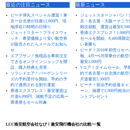
最近の注目ニュース
最新ニュース
ピーチ弾丸スペシャル運賃！東
ジェットスタージャパン！
京ー台北便が往復12,000円、現
京・名古屋・大阪ーマニラ
地滞在15時間の日帰り
順次就航、運賃は最安8,50
ジェットスター！プライスウォ
香港エクスプレス！1,000
ッチ、希望価格より安い航空券
セールを開始、8,400席限
が販売されたらメールでお知ら
い者勝ち
せ
ピーチ！2016年初売りセー
エアプサン！免税品を事前注文
報、4月〜6月搭乗分の航空
できるオンラインショップを開
最安2,000円
設、購入特典も充実
Vエア！タイムセール、早
ソラシドエア！バーゲンシリー
約で名古屋ー台北便の航空
ズの予約受付を開始、早めの予
片道最安3,300円
約で適用される割引運賃
ピーチ！宿泊予約促進キャ
香港エクスプレス！最安運賃は
ーン、抽選で2,000円相当
片道6,090円、就航予定の広島ー
ントプレゼント
香港便もセール対象
LCC格安航空会社なび！激安飛行機会社の比較/一覧