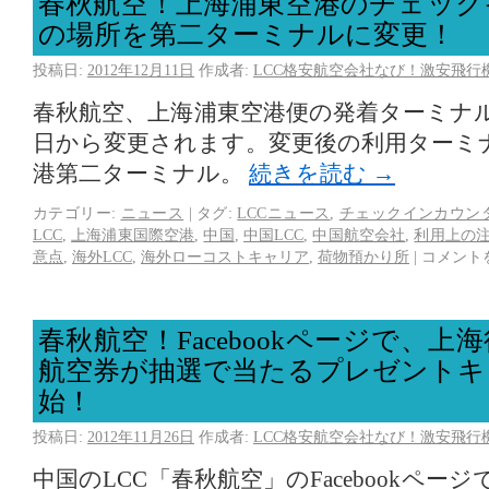
春秋航空！上海浦東空港のチェック
の場所を第二ターミナルに変更！
投稿日:
2012年12月11日
作成者:
LCC格安航空会社なび！激安飛行
春秋航空、上海浦東空港便の発着ターミナルが、
日から変更されます。変更後の利用ターミ
港第二ターミナル。
続きを読む
→
カテゴリー:
ニュース
|
タグ:
LCCニュース
,
チェックインカウン
LCC
,
上海浦東国際空港
,
中国
,
中国LCC
,
中国航空会社
,
利用上の
意点
,
海外LCC
,
海外ローコストキャリア
,
荷物預かり所
|
コメント
春秋航空！Facebookページで、
航空券が抽選で当たるプレゼントキ
始！
投稿日:
2012年11月26日
作成者:
LCC格安航空会社なび！激安飛行
中国のLCC「春秋航空」のFacebookペ