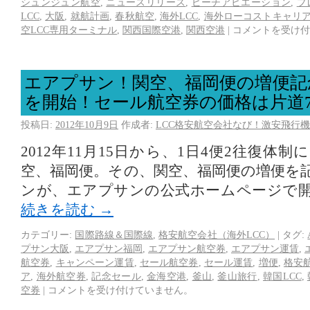
シュンジュン航空
,
ニュースリリース
,
ピーチアビエーション
,
プ
LCC
,
大阪
,
就航計画
,
春秋航空
,
海外LCC
,
海外ローコストキャリ
空LCC専用ターミナル
,
関西国際空港
,
関西空港
|
コメントを受け付
エアプサン！関空、福岡便の増便記
を開始！セール航空券の価格は片道7,
投稿日:
2012年10月9日
作成者:
LCC格安航空会社なび！激安飛行機
2012年11月15日から、1日4便2往復体
空、福岡便。その、関空、福岡便の増便を
ンが、エアプサンの公式ホームページで
続きを読む
→
カテゴリー:
国際路線＆国際線
,
格安航空会社（海外LCC）
|
タグ:
プサン大阪
,
エアプサン福岡
,
エアプサン航空券
,
エアプサン運賃
,
航空券
,
キャンペーン運賃
,
セール航空券
,
セール運賃
,
増便
,
格安
ア
,
海外航空券
,
記念セール
,
金海空港
,
釜山
,
釜山旅行
,
韓国LCC
,
空券
|
コメントを受け付けていません。