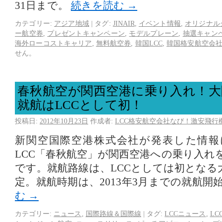
31日まで。
続きを読む
→
カテゴリー:
アジア地域
|
タグ:
JINAIR
,
イベント情報
,
オリジナル
ー航空券
,
プレゼントキャンペーン
,
モデルプレーン
,
抽選キャン
海外ローコストキャリア
,
無料航空券
,
韓国LCC
,
韓国格安航空会
せん。
春秋航空が関西空港に乗り入れ！大
就航はLCCとして初！
投稿日:
2012年10月23日
作成者:
LCC格安航空会社なび！激安飛行
新関空国際空港株式会社が発表した情報
LCC「春秋航空」が関西空港への乗り入れ
です。就航路線は、LCCとしては初となる
定。就航時期は、2013年3月までの就航開
む
→
カテゴリー:
ニュース
,
国際路線＆国際線
|
タグ:
LCCニュース
,
L