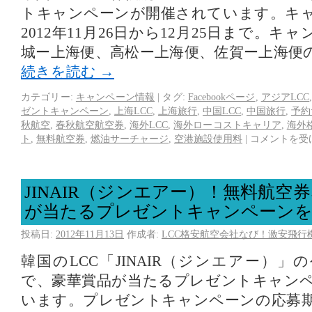
トキャンペーンが開催されています。キ
2012年11月26日から12月25日まで。
城ー上海便、高松ー上海便、佐賀ー上海便
続きを読む
→
カテゴリー:
キャンペーン情報
|
タグ:
Facebookページ
,
アジアLCC
ゼントキャンペーン
,
上海LCC
,
上海旅行
,
中国LCC
,
中国旅行
,
予約
秋航空
,
春秋航空航空券
,
海外LCC
,
海外ローコストキャリア
,
海外
ト
,
無料航空券
,
燃油サーチャージ
,
空港施設使用料
|
コメントを受
JINAIR（ジンエアー）！無料航空
が当たるプレゼントキャンペーンを
投稿日:
2012年11月13日
作成者:
LCC格安航空会社なび！激安飛行
韓国のLCC「JINAIR（ジンエアー）
で、豪華賞品が当たるプレゼントキャン
います。プレゼントキャンペーンの応募期間