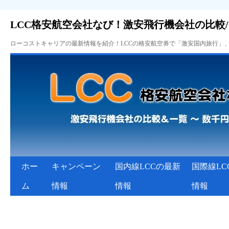
LCC格安航空会社なび！激安飛行機会社の比較
ローコストキャリアの最新情報を紹介！LCCの格安航空券で「激安国内旅行」
ホー
キャンペーン
国内線LCCの最新
国際線LC
ム
情報
情報
情報