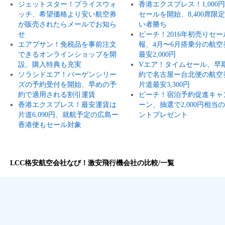
ジェットスター！プライスウォ
香港エクスプレス！1,000
ッチ、希望価格より安い航空券
セールを開始、8,400席限
が販売されたらメールでお知ら
い者勝ち
せ
ピーチ！2016年初売りセー
エアプサン！免税品を事前注文
報、4月〜6月搭乗分の航空
できるオンラインショップを開
最安2,000円
設、購入特典も充実
Vエア！タイムセール、早
ソラシドエア！バーゲンシリー
約で名古屋ー台北便の航空
ズの予約受付を開始、早めの予
片道最安3,300円
約で適用される割引運賃
ピーチ！宿泊予約促進キャ
香港エクスプレス！最安運賃は
ーン、抽選で2,000円相当
片道6,090円、就航予定の広島ー
ントプレゼント
香港便もセール対象
LCC格安航空会社なび！激安飛行機会社の比較/一覧