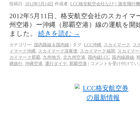
投稿日:
2012年5月14日
作成者:
LCC格安航空会社なび！激安飛行機
2012年5月11日、格安航空会社のスカイ
州空港）ー沖縄（那覇空港）線の運航を開
ました。
続きを読む
→
カテゴリー:
国内路線＆国内線
|
タグ:
LCC沖縄
,
スカイマーク
,
ス
イマーク沖縄
,
スカイマーク深夜便
,
スカイマーク福岡
,
スカイマー
カイマーク那覇
,
九州地方
,
北九州空港
,
国内線LCC
,
国内線路線
,
縄旅行
,
沖縄空港
,
運行ダイヤ
,
那覇空港
|
コメントを受け付けてい