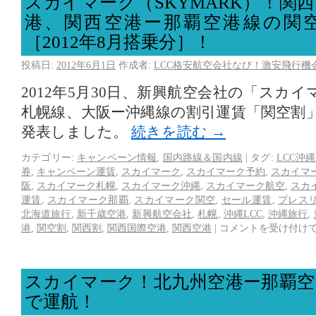
スカイマーク（SKYMARK）！関
港、関西空港ー那覇空港線の関
［2012年8月搭乗分］！
投稿日:
2012年6月1日
作成者:
LCC格安航空会社なび！激安飛行機
2012年5月30日、新興航空会社の「スカ
札幌線、大阪ー沖縄線の割引運賃「関空割
発表しました。
続きを読む
→
カテゴリー:
キャンペーン情報
,
国内路線＆国内線
|
タグ:
LCC沖縄
券
,
キャンペーン運賃
,
スカイマーク
,
スカイマーク予約
,
スカイマ
阪
,
スカイマーク札幌
,
スカイマーク沖縄
,
スカイマーク航空
,
スカ
運賃
,
スカイマーク那覇
,
スカイマーク関空
,
セール運賃
,
プレス
北海道旅行
,
新千歳空港
,
新興航空会社
,
札幌
,
沖縄LCC
,
沖縄旅行
,
港
,
関空割
,
関西割
,
関西国際空港
,
関西空港
|
コメントを受け付け
スカイマーク！北九州空港ー那覇空
で運航！