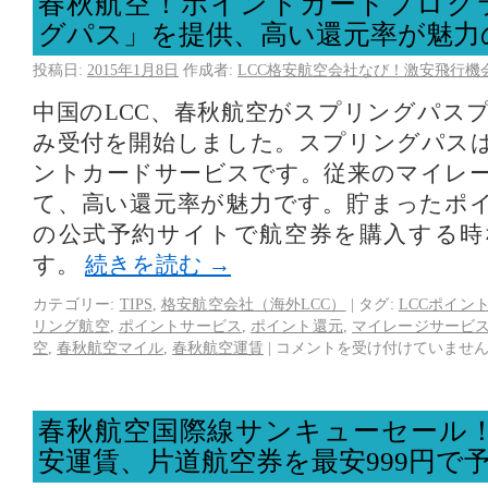
春秋航空！ポイントカードプログ
グパス」を提供、高い還元率が魅力
投稿日:
2015年1月8日
作成者:
LCC格安航空会社なび！激安飛行機
中国のLCC、春秋航空がスプリングパス
み受付を開始しました。スプリングパス
ントカードサービスです。従来のマイレ
て、高い還元率が魅力です。貯まったポ
の公式予約サイトで航空券を購入する時
す。
続きを読む
→
カテゴリー:
TIPS
,
格安航空会社（海外LCC）
|
タグ:
LCCポイン
リング航空
,
ポイントサービス
,
ポイント還元
,
マイレージサービ
空
,
春秋航空マイル
,
春秋航空運賃
|
コメントを受け付けていませ
春秋航空国際線サンキューセール！
安運賃、片道航空券を最安999円で