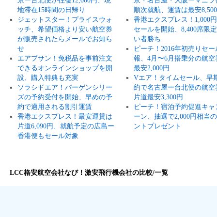
京ー台北便が往復12,000円、現
京・名古屋・大阪ーマニラ
地滞在15時間の日帰り
順次就航、運賃は最安8,50
ジェットスター！プライスウォ
香港エクスプレス！1,000
ッチ、希望価格より安い航空券
セールを開始、8,400席限
が販売されたらメールでお知ら
い者勝ち
せ
ピーチ！2016年初売りセー
エアプサン！免税品を事前注文
報、4月〜6月搭乗分の航空
できるオンラインショップを開
最安2,000円
設、購入特典も充実
Vエア！タイムセール、早
ソラシドエア！バーゲンシリー
約で名古屋ー台北便の航空
ズの予約受付を開始、早めの予
片道最安3,300円
約で適用される割引運賃
ピーチ！宿泊予約促進キャ
香港エクスプレス！最安運賃は
ーン、抽選で2,000円相当
片道6,090円、就航予定の広島ー
ントプレゼント
香港便もセール対象
LCC格安航空会社なび！激安飛行機会社の比較/一覧