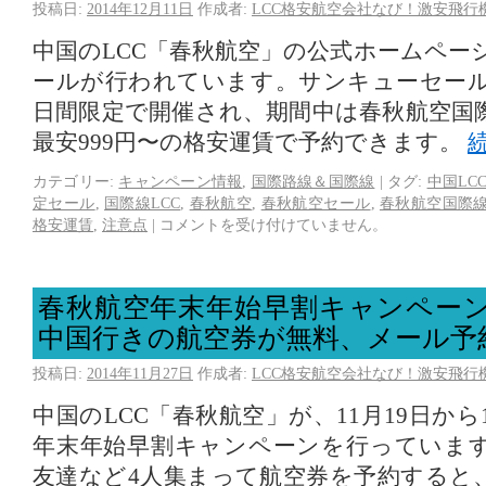
投稿日:
2014年12月11日
作成者:
LCC格安航空会社なび！激安飛行
中国のLCC「春秋航空」の公式ホームペー
ールが行われています。サンキューセール
日間限定で開催され、期間中は春秋航空国
最安999円〜の格安運賃で予約できます。
カテゴリー:
キャンペーン情報
,
国際路線＆国際線
|
タグ:
中国LC
定セール
,
国際線LCC
,
春秋航空
,
春秋航空セール
,
春秋航空国際
格安運賃
,
注意点
|
コメントを受け付けていません。
春秋航空年末年始早割キャンペーン
中国行きの航空券が無料、メール予
投稿日:
2014年11月27日
作成者:
LCC格安航空会社なび！激安飛行
中国のLCC「春秋航空」が、11月19日から
年末年始早割キャンペーンを行っていま
友達など4人集まって航空券を予約すると