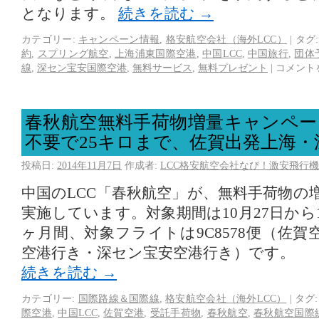
となります。
続きを読む
→
カテゴリー:
キャンペーン情報
,
格安航空会社（海外LCC）
|
タグ:
約
,
スプリング航空
,
上海浦東国際空港
,
中国LCC
,
中国旅行
,
団体
線
,
深セン宝安国際空港
,
無料サービス
,
無料プレゼント
|
コメント
春秋航空無料手荷物増量キャンペー
不要で25キロまで、佐賀出発上海・
投稿日:
2014年11月7日
作成者:
LCC格安航空会社なび！激安飛行機
中国のLCC「春秋航空」が、無料手荷物の
実施しています。対象期間は10月27日から1
ヶ月間、対象フライトは9C8578便（佐
空港行き・深セン宝安空港行き）です。
続きを読む
→
カテゴリー:
国際路線＆国際線
,
格安航空会社（海外LCC）
|
タグ:
際空港
,
中国LCC
,
佐賀空港
,
受託手荷物
,
春秋航空
,
春秋航空国際