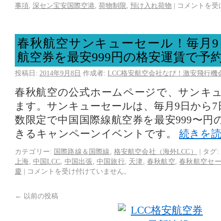
事項
,
深セン宝安国際空港
,
荷物制限
,
預け入れ荷物
|
コメントを受
春秋航空サンキューセール！毎月9
航空券を最安999円の格安運賃で予
投稿日:
2014年9月8日
作成者:
LCC格安航空会社なび！激安飛行機
春秋航空の公式ホームページで、サンキ
ます。サンキューセールは、毎月9日から7
数限定で中国国際線航空券を最安999〜円
きるキャンペーンイベントです。
続きを
カテゴリー:
国際路線＆国際線
,
格安航空会社（海外LCC）
|
タグ:
上海
,
中国LCC
,
中国出張
,
中国旅行
,
天津
,
春秋航空
,
春秋航空セ
慶
|
コメントを受け付けていません。
←
以前の投稿