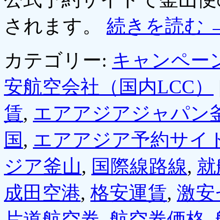
されます。
続きを読む
カテゴリー:
キャンペー
安航空会社（国内LCC）
賃
,
エアアジアジャパン
国
,
エアアジア予約サイ
ジア釜山
,
国際線路線
,
就
成田空港
,
格安運賃
,
激安
片道航空券
,
航空券価格
,