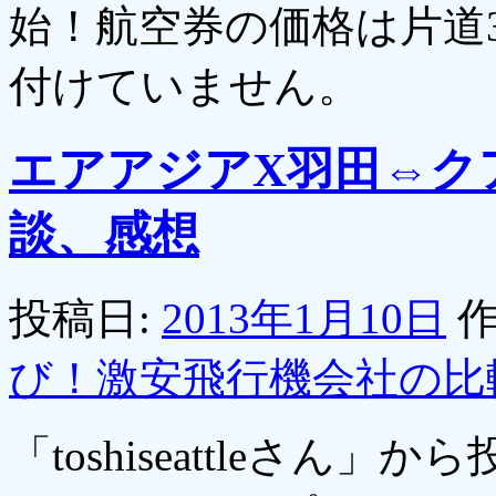
始！航空券の価格は片道3,
付けていません。
エアアジアX羽田⇔ク
談、感想
投稿日:
2013年1月10日
作
び！激安飛行機会社の比
「toshiseattleさ