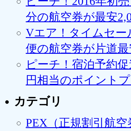
ピーチ！2016年初
分の航空券が最安2,0
Vエア！タイムセー
便の航空券が片道最安3
ピーチ！宿泊予約促進
円相当のポイントプ
カテゴリ
PEX（正規割引航空