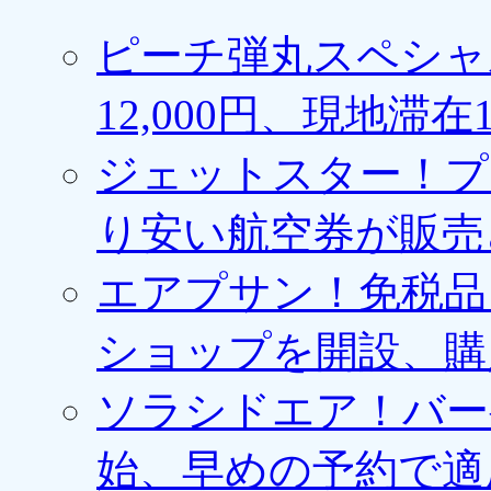
ピーチ弾丸スペシャ
12,000円、現地滞
ジェットスター！プ
り安い航空券が販売
エアプサン！免税品
ショップを開設、購
ソラシドエア！バー
始、早めの予約で適