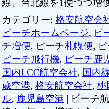
線、台北線を1便づつ増
カテゴリー:
格安航空会社
ピーチホームページ
,
ピ
チ増便
,
ピーチ札幌便
,
ピ
ピーチ飛行機
,
ピーチ鹿
国内LCC航空会社
,
国内
歳空港
,
格安航空会社
,
桃
ル
,
鹿児島空港
|
ピーチ航