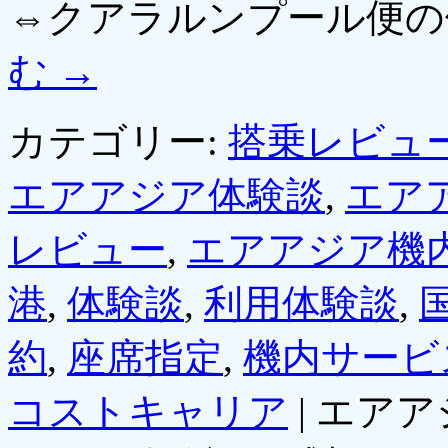
⇔クアラルンプール便
む
→
カテゴリー:
搭乗レビュ
エアアジア体験談
,
エア
レビュー
,
エアアジア機
港
,
体験談
,
利用体験談
,
約
,
座席指定
,
機内サービ
コストキャリア
|
エアア