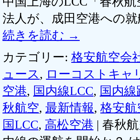
中国上海のLCC「春秋
法人が、成田空港への就
続きを読む
→
カテゴリー:
格安航空会社
ュース
,
ローコストキャ
空港
,
国内線LCC
,
国内線
秋航空
,
最新情報
,
格安航
国LCC
,
高松空港
|
春秋航