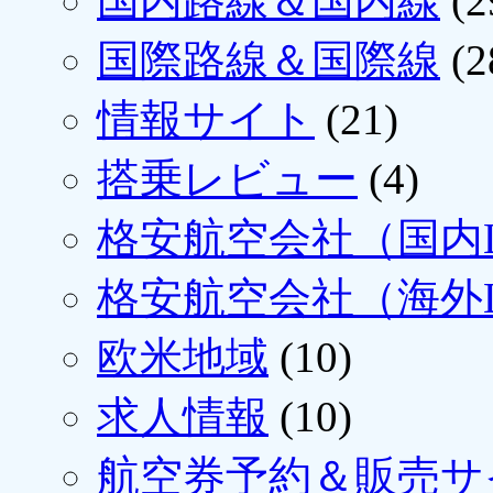
国内路線＆国内線
(2
国際路線＆国際線
(2
情報サイト
(21)
搭乗レビュー
(4)
格安航空会社（国内L
格安航空会社（海外L
欧米地域
(10)
求人情報
(10)
航空券予約＆販売サ