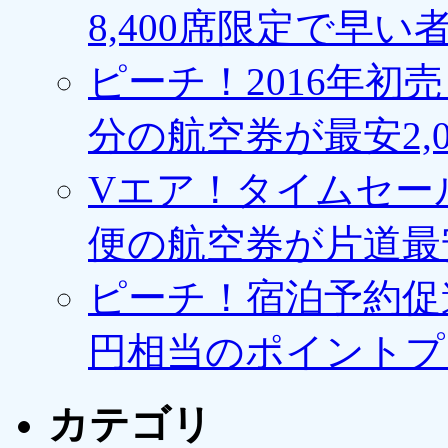
8,400席限定で早い
ピーチ！2016年初
分の航空券が最安2,0
Vエア！タイムセー
便の航空券が片道最安3
ピーチ！宿泊予約促進
円相当のポイントプ
カテゴリ