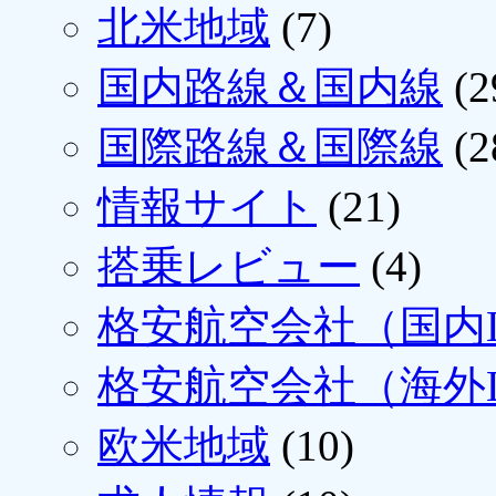
北米地域
(7)
国内路線＆国内線
(2
国際路線＆国際線
(2
情報サイト
(21)
搭乗レビュー
(4)
格安航空会社（国内L
格安航空会社（海外L
欧米地域
(10)