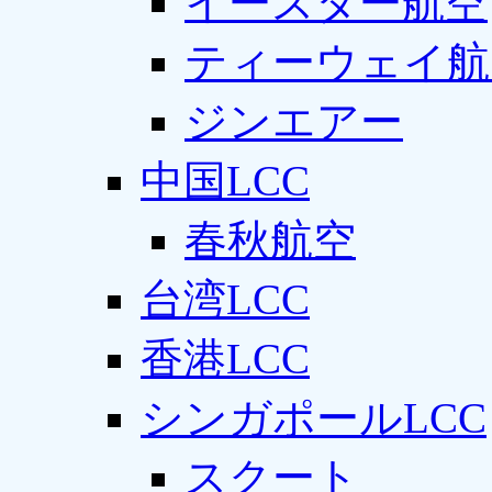
イースター航空
ティーウェイ航
ジンエアー
中国LCC
春秋航空
台湾LCC
香港LCC
シンガポールLCC
スクート