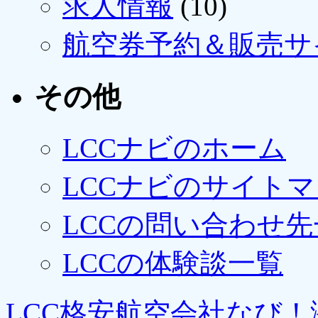
求人情報
(10)
航空券予約＆販売サ
その他
LCCナビのホーム
LCCナビのサイト
LCCの問い合わせ先
LCCの体験談一覧
LCC格安航空会社なび！