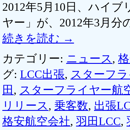
2012年5月10日、ハイ
ヤー」が、2012年3月
続きを読む
→
カテゴリー:
ニュース
,
格
グ:
LCC出張
,
スターフラ
田
,
スターフライヤー航
リリース
,
乗客数
,
出張LC
格安航空会社
,
羽田LCC
,