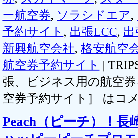
ー航空券
,
ソラシドエア
,
予約サイト
,
出張LCC
,
出
新興航空会社
,
格安航空
航空券予約サイト
|
TR
張、ビジネス用の航空券
空券予約サイト］ は
コ
Peach（ピーチ）！