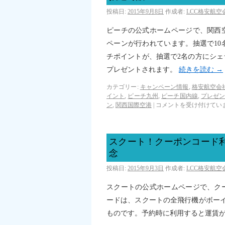
投稿日:
2015年9月8日
作成者:
LCC格安航
ピーチの公式ホームページで、関西
ペーンが行われています。抽選で1
チポイントが、抽選で2名の方にシ
プレゼントされます。
続きを読む
→
カテゴリー:
キャンペーン情報
,
格安航空会
イント
,
ピーチ九州
,
ピーチ国内線
,
プレゼ
ン
,
関西国際空港
|
コメントを受け付けてい
スクート！クーポンコード利
念
投稿日:
2015年9月3日
作成者:
LCC格安航
スクートの公式ホームページで、ク
ードは、スクートの全飛行機がボーイ
ものです。予約時に利用すると運賃が