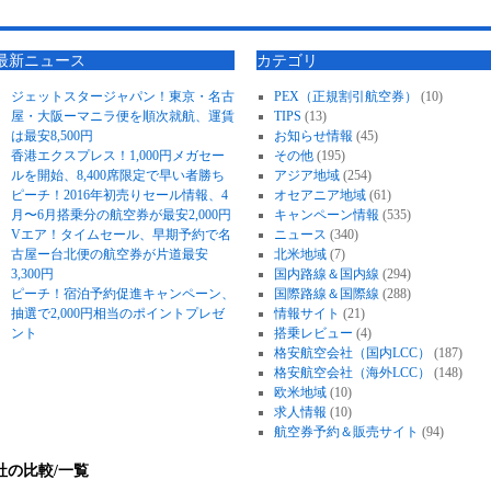
最新ニュース
カテゴリ
ジェットスタージャパン！東京・名古
PEX（正規割引航空券）
(10)
屋・大阪ーマニラ便を順次就航、運賃
TIPS
(13)
は最安8,500円
お知らせ情報
(45)
香港エクスプレス！1,000円メガセー
その他
(195)
ルを開始、8,400席限定で早い者勝ち
アジア地域
(254)
ピーチ！2016年初売りセール情報、4
オセアニア地域
(61)
月〜6月搭乗分の航空券が最安2,000円
キャンペーン情報
(535)
Vエア！タイムセール、早期予約で名
ニュース
(340)
古屋ー台北便の航空券が片道最安
北米地域
(7)
3,300円
国内路線＆国内線
(294)
ピーチ！宿泊予約促進キャンペーン、
国際路線＆国際線
(288)
抽選で2,000円相当のポイントプレゼ
情報サイト
(21)
ント
搭乗レビュー
(4)
格安航空会社（国内LCC）
(187)
格安航空会社（海外LCC）
(148)
欧米地域
(10)
求人情報
(10)
航空券予約＆販売サイト
(94)
社の比較/一覧