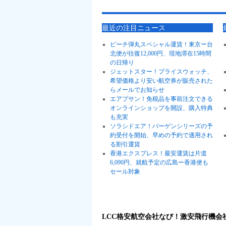
最近の注目ニュース
ピーチ弾丸スペシャル運賃！東京ー台
北便が往復12,000円、現地滞在15時間
の日帰り
ジェットスター！プライスウォッチ、
希望価格より安い航空券が販売された
らメールでお知らせ
エアプサン！免税品を事前注文できる
オンラインショップを開設、購入特典
も充実
ソラシドエア！バーゲンシリーズの予
約受付を開始、早めの予約で適用され
る割引運賃
香港エクスプレス！最安運賃は片道
6,090円、就航予定の広島ー香港便も
セール対象
LCC格安航空会社なび！激安飛行機会