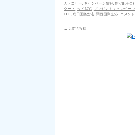
カテゴリー:
キャンペーン情報
,
格安航空会社
クート
,
タイLCC
,
プレゼントキャンペー
LCC
,
成田国際空港
,
関西国際空港
|
コメント
←
以前の投稿