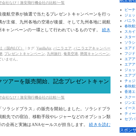
航空会社なび！激安飛行機会社の比較/一覧
ピーチ
往復航空券が抽選で当たるプレゼントキャンペーンを行っ
ジェッ
バニラ
構が主催、九州各地の空港が後援、そして九州各地に就航
春秋航
州キャンペーンの一環として行われているものです。
続き
スカイ
スター
ソラシ
エアド
社（国内LCC）
|
タグ:
VanillaAir
,
バニラエア
,
バニラエアキャンペー
フジド
便
,
プレゼントキャンペーン
,
九州旅行
,
奄美空港
,
懸賞キャンペーン
,
エアア
ていません。
エアア
ジェッ
エアプ
クツアーを販売開始、記念プレゼントキャン
チェジ
春秋航
香港エ
スクー
航空会社なび！激安飛行機会社の比較/一覧
ジンエ
イース
「ソラシドプラス」の販売を開始しました。ソラシドプラ
ティー
就航先での宿泊、移動手段やレジャーなどのオプション類
セブパ
行の企画と実施はANAセールスが担当します。
続きを読む
スポン