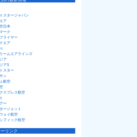
トスタージャパン
エア
空日本
マーク
フライヤー
ドエア
ゥ
リームエアラインズ
ジア
ジアX
トスター
サン
ュ航空
空
クスプレス航空
ト
アー
タージェット
ウェイ航空
シフィック航空
サーリンク