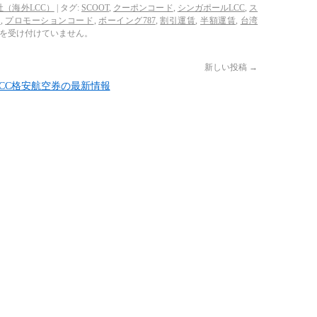
（海外LCC）
|
タグ:
SCOOT
,
クーポンコード
,
シンガポールLCC
,
ス
ン
,
プロモーションコード
,
ボーイング787
,
割引運賃
,
半額運賃
,
台湾
を受け付けていません。
新しい投稿
→