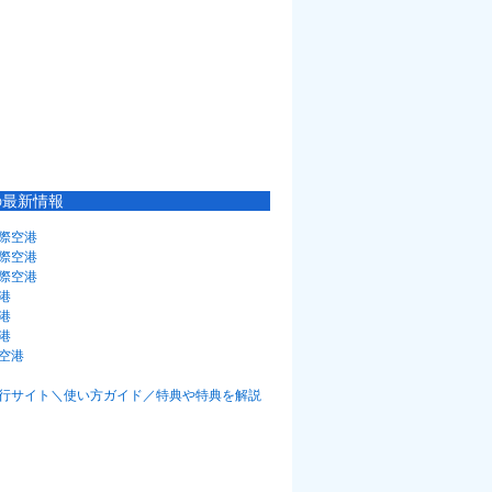
の最新情報
際空港
際空港
際空港
港
港
港
空港