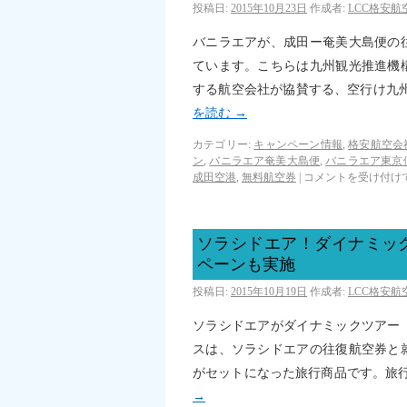
投稿日:
2015年10月23日
作成者:
LCC格安
バニラエアが、成田ー奄美大島便の
ています。こちらは九州観光推進機
する航空会社が協賛する、空行け九
を読む
→
カテゴリー:
キャンペーン情報
,
格安航空会
ン
,
バニラエア奄美大島便
,
バニラエア東京
成田空港
,
無料航空券
|
コメントを受け付け
ソラシドエア！ダイナミッ
ペーンも実施
投稿日:
2015年10月19日
作成者:
LCC格安
ソラシドエアがダイナミックツアー
スは、ソラシドエアの往復航空券と
がセットになった旅行商品です。旅
→