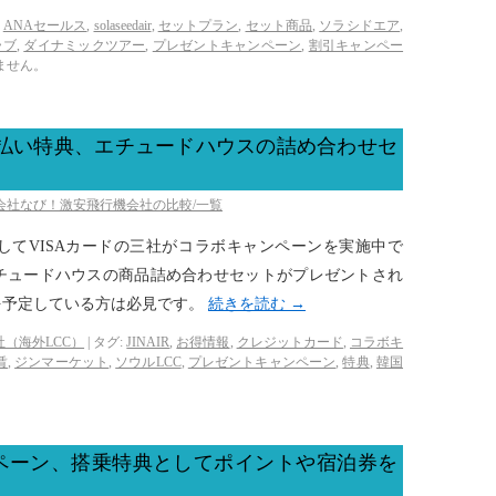
ANAセールス
,
solaseedair
,
セットプラン
,
セット商品
,
ソラシドエア
,
ラブ
,
ダイナミックツアー
,
プレゼントキャンペーン
,
割引キャンペー
ません。
支払い特典、エチュードハウスの詰め合わせセ
空会社なび！激安飛行機会社の比較/一覧
してVISAカードの三社がコラボキャンペーンを実施中で
チュードハウスの商品詰め合わせセットがプレゼントされ
を予定している方は必見です。
続きを読む
→
（海外LCC）
|
タグ:
JINAIR
,
お得情報
,
クレジットカード
,
コラボキ
賃
,
ジンマーケット
,
ソウルLCC
,
プレゼントキャンペーン
,
特典
,
韓国
ペーン、搭乗特典としてポイントや宿泊券を