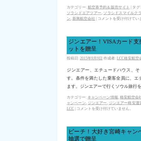
カテゴリー:
航空券予約＆販売サイト
|
タグ:
ソラシドエアツアー
,
ソラシドスマイルク
ン
,
新興航空会社
|
コメントを受け付けてい
ジンエアー！VISAカード
ットを贈呈
投稿日:
2015年9月9日
作成者:
LCC格安航
ジンエアー、エチュードハウス、そ
す。条件を満たした乗客全員に、エ
ます。ジンエアーで行くソウル旅行
カテゴリー:
キャンペーン情報
,
格安航空会社
ャンペーン
,
ジンエアー
,
ジンエアー格安運
LCC
|
コメントを受け付けていません。
ピーチ！大好き宮崎キャン
抽選で贈呈