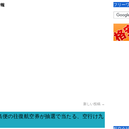
フリー
情報
新しい投稿
→
島便の往復航空券が抽選で当たる、空行け九
航空会