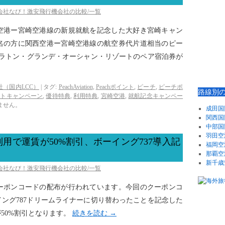
空会社なび！激安飛行機会社の比較/一覧
空港ー宮崎空港線の新規就航を記念した大好き宮崎キャン
0名の方に関西空港ー宮崎空港線の航空券代片道相当のピー
ェラトン・グランデ・オーシャン・リゾートのペア宿泊券が
社（国内LCC）
|
タグ:
PeachAviation
,
Peachポイント
,
ピーチ
,
ピーチポ
路線別
ントキャンペーン
,
優待特典
,
利用特典
,
宮崎空港
,
就航記念キャンペー
ません。
成田国
関西国
中部国
羽田空
用で運賃が50%割引、ボーイング737導入記
福岡空
那覇空
新千歳
空会社なび！激安飛行機会社の比較/一覧
ーポンコードの配布が行われています。今回のクーポンコ
ング787ドリームライナーに切り替わったことを記念した
50%割引となります。
続きを読む
→