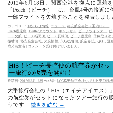
2012年6月18日、関西空港を拠点に運
「Peach（ピーチ）」は、台風4号の接近
一部フライトを欠航することを発表しまし
カテゴリー:
お知らせ情報
,
ニュース
,
格安航空会社（国内LCC）
|
Peach鹿児島
,
Twitterアカウント
,
キャンセル
,
ピーチツイッター
,
ピ
ーチ欠航
,
ピーチ福岡便
,
ピーチ長崎便
,
ピーチ鹿児島
,
予約取り消
振替便
,
格安航空会社
,
欠航情報
,
欠航振替便
,
航空券払い戻し
,
運
鹿児島空港
|
コメントを受け付けていません。
HIS！ピーチ長崎便の航空券がセ
ー旅行の販売を開始！
投稿日:
2012年6月16日
作成者:
LCC格安航空会社なび！激安飛行機
大手旅行会社の「HIS（エイチアイエス）
の航空券がセットになったツアー旅行の
うです。
続きを読む
→