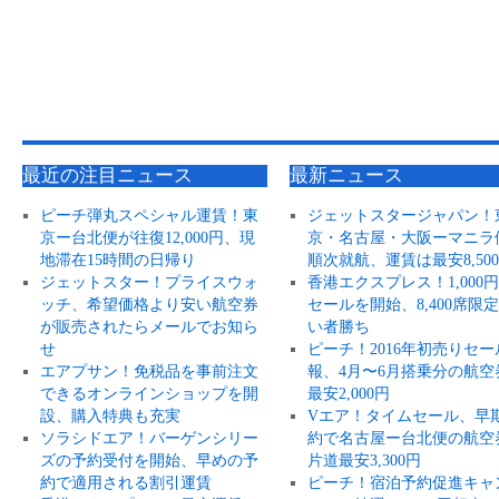
最近の注目ニュース
最新ニュース
ピーチ弾丸スペシャル運賃！東
ジェットスタージャパン！
京ー台北便が往復12,000円、現
京・名古屋・大阪ーマニラ
地滞在15時間の日帰り
順次就航、運賃は最安8,50
ジェットスター！プライスウォ
香港エクスプレス！1,000
ッチ、希望価格より安い航空券
セールを開始、8,400席限
が販売されたらメールでお知ら
い者勝ち
せ
ピーチ！2016年初売りセー
エアプサン！免税品を事前注文
報、4月〜6月搭乗分の航空
できるオンラインショップを開
最安2,000円
設、購入特典も充実
Vエア！タイムセール、早
ソラシドエア！バーゲンシリー
約で名古屋ー台北便の航空
ズの予約受付を開始、早めの予
片道最安3,300円
約で適用される割引運賃
ピーチ！宿泊予約促進キャ