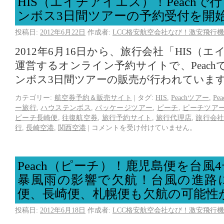
HIS（エイチアイエス）！Peach
ンボス3日間ツアーの予約受付を開
投稿日:
2012年6月22日
作成者:
LCC格安航空会社なび！激安飛行機
2012年6月16日から、旅行会社「HIS（
運営するオンライン予約サイトで、Peac
ンボス3日間ツアーの販売が行われていま
カテゴリー:
航空券予約＆販売サイト
|
タグ:
HIS
,
Peachツアー
,
Pe
ー旅行
,
ハウステンボス
,
パッケージツアー
,
ピーチ
,
ピーチツア
ピーチ長崎便
,
往復航空券
,
旅行予約サイト
,
旅行代理店
,
旅行会
行
,
長崎空港
,
関西空港
|
コメントを受け付けていません。
Peach（ピーチ）！鹿児島便を台風
暴風雨の影響で欠航！台風の進路
便、長崎便、札幌便も欠航の可能性
投稿日:
2012年6月18日
作成者:
LCC格安航空会社なび！激安飛行機