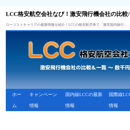
LCC格安航空会社なび！激安飛行機会社の比較
ローコストキャリアの最新情報を紹介！LCCの格安航空券で「激安国内旅行」
ホー
キャンペーン
国内線LCCの最新
国際線LC
ム
情報
情報
情報