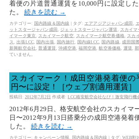
着便の片道普通運賃を10,000円に設定
た。
続きを読む
→
カテゴリー:
国内路線＆国内線
|
タグ:
エアアジアジャパン成田
,
ットスタージャパン成田
,
ジェットスタージャパン運賃
,
スカイマ
イマーク東京
,
スカイマーク航空
,
スカイマーク航空券価格
,
スカ
ス
,
出張LCC
,
国内出張
,
国内旅行
,
国内線LCC
,
国内路線
,
成田国
新興航空会社
,
普通運賃
,
沖縄空港
,
福岡空港
,
航空券価格
,
運賃
,
ていません。
スカイマーク！成田空港発着便の平
円〜に設定！［ウェブ割適用運賃］
投稿日:
2012年7月2日
作成者:
LCC格安航空会社なび！激安飛行機
2012年6月29日、格安航空会社のスカイマー
日〜2012年9月13日搭乗分の成田空港発
した。
続きを読む
→
カテゴリー:
キャンペーン情報
,
国内路線＆国内線
|
タグ:
WEB割1