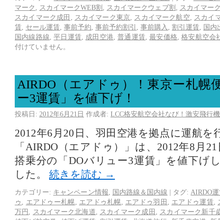
マーク
,
スカイマークWEB割
,
スカイマークウェブ割
,
スカイマー
スカイマーク成田
,
スカイマーク東京
,
スカイマーク航空
,
スカイ
賃
,
セール運賃
,
事前予約
,
事前予約割引
,
事前購入
,
割引運賃
,
国内
国内線路線
,
平日運賃
,
成田空港
,
普通運賃
,
最安価格
,
格安航空会
付けていません。
AIRDO（エアドゥ）！東京ー札幌
ー3運賃」を値下げ！
投稿日:
2012年6月21日
作成者:
LCC格安航空会社なび！激安飛行機
2012年6月20日、羽田空港を拠点に運航
「AIRDO（エアドゥ）」は、2012年8月21日
搭乗分の「DOバリュー3運賃」を値下げ
した。
続きを読む
→
カテゴリー:
キャンペーン情報
,
国内路線＆国内線
|
タグ:
AIRDO
ゥ
,
エアドゥー札幌
,
エアドゥ札幌
,
エアドゥ羽田
,
エアドゥ運賃
,
万円
,
スカイマーク北海道
,
スカイマーク成田
,
スカイマーク新千