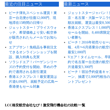
最近の注目ニュース
最新ニュース
ピーチ弾丸スペシャル運賃！東
ジェットスタージャパン！
京ー台北便が往復12,000円、現
京・名古屋・大阪ーマニラ
地滞在15時間の日帰り
順次就航、運賃は最安8,50
ジェットスター！プライスウォ
香港エクスプレス！1,000
ッチ、希望価格より安い航空券
セールを開始、8,400席限
が販売されたらメールでお知ら
い者勝ち
せ
ピーチ！2016年初売りセー
エアプサン！免税品を事前注文
報、4月〜6月搭乗分の航空
できるオンラインショップを開
最安2,000円
設、購入特典も充実
Vエア！タイムセール、早
ソラシドエア！バーゲンシリー
約で名古屋ー台北便の航空
ズの予約受付を開始、早めの予
片道最安3,300円
約で適用される割引運賃
ピーチ！宿泊予約促進キャ
香港エクスプレス！最安運賃は
ーン、抽選で2,000円相当
片道6,090円、就航予定の広島ー
ントプレゼント
香港便もセール対象
LCC格安航空会社なび！激安飛行機会社の比較/一覧