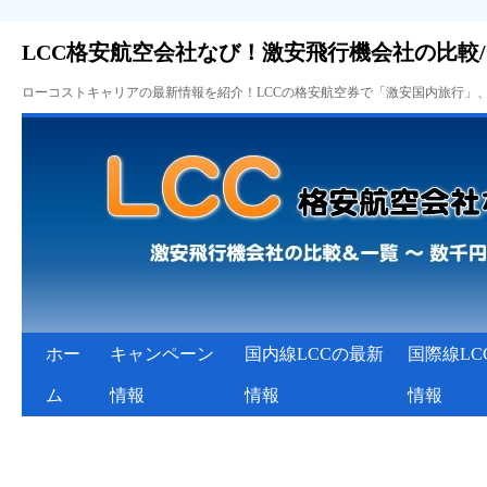
LCC格安航空会社なび！激安飛行機会社の比較
ローコストキャリアの最新情報を紹介！LCCの格安航空券で「激安国内旅行」
ホー
キャンペーン
国内線LCCの最新
国際線LC
ム
情報
情報
情報