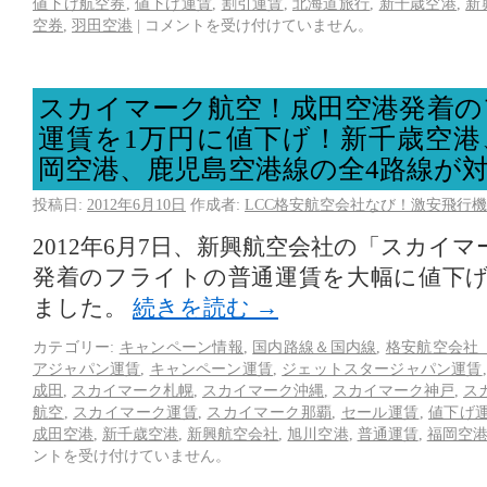
値下げ航空券
,
値下げ運賃
,
割引運賃
,
北海道旅行
,
新千歳空港
,
新
空券
,
羽田空港
|
コメントを受け付けていません。
スカイマーク航空！成田空港発着の
運賃を1万円に値下げ！新千歳空港
岡空港、鹿児島空港線の全4路線が
投稿日:
2012年6月10日
作成者:
LCC格安航空会社なび！激安飛行機
2012年6月7日、新興航空会社の「スカイ
発着のフライトの普通運賃を大幅に値下
ました。
続きを読む
→
カテゴリー:
キャンペーン情報
,
国内路線＆国内線
,
格安航空会社（
アジャパン運賃
,
キャンペーン運賃
,
ジェットスタージャパン運賃
成田
,
スカイマーク札幌
,
スカイマーク沖縄
,
スカイマーク神戸
,
ス
航空
,
スカイマーク運賃
,
スカイマーク那覇
,
セール運賃
,
値下げ
成田空港
,
新千歳空港
,
新興航空会社
,
旭川空港
,
普通運賃
,
福岡空
ントを受け付けていません。