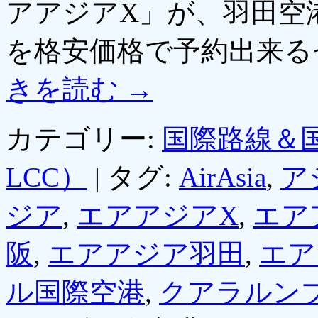
アアジアX」が、羽田空
を格安価格で予約出来る
きを読む
→
カテゴリー:
国際路線＆
LCC）
|
タグ:
AirAsia
,
ア
ジア
,
エアアジアX
,
エア
阪
,
エアアジア羽田
,
エア
ル国際空港
,
クアラルン