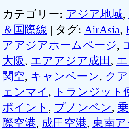
カテゴリー:
アジア地域
,
＆国際線
|
タグ:
AirAsia
,
アアジアホームページ
,
大阪
,
エアアジア成田
,
エ
関空
,
キャンペーン
,
クア
ェンマイ
,
トランジット
ポイント
,
プノンペン
,
乗
際空港
,
成田空港
,
東南ア