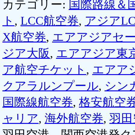
カテゴリー:
国際路線＆
ト
,
LCC航空券
,
アジアLC
X航空券
,
エアアジアセ
ジア大阪
,
エアアジア東
ア航空チケット
,
エアア
クアラルンプール
,
シン
国際線航空券
,
格安航空
ャリア
,
海外航空券
,
羽田
羽田空港、関西空港発ク