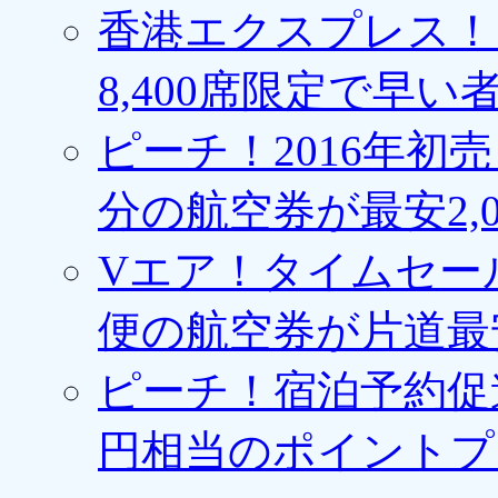
香港エクスプレス！1
8,400席限定で早い
ピーチ！2016年初
分の航空券が最安2,0
Vエア！タイムセー
便の航空券が片道最安3
ピーチ！宿泊予約促進
円相当のポイントプ