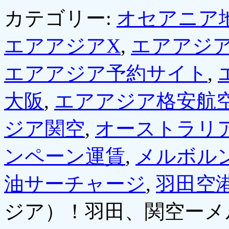
カテゴリー:
オセアニア
エアアジアX
,
エアアジア
エアアジア予約サイト
,
大阪
,
エアアジア格安航
ジア関空
,
オーストラリ
ンペーン運賃
,
メルボル
油サーチャージ
,
羽田空
ジア）！羽田、関空ーメ