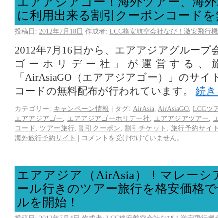
エアアジアゴー！海外ツアー、海外
に利用出来る割引クーポンコードを
投稿日:
2012年7月18日
作成者:
LCC格安航空会社なび！激安飛行機
2012年7月16日から、エアアジアグルー
ゴーホリデー社」が運営する、
「AirAsiaGO（エアアジアゴー）」のサ
コードの無料配布が行われています。
続き
カテゴリー:
キャンペーン情報
|
タグ:
AirAsia
,
AirAsiaGO
,
LCCツ
エアアジアゴー
,
エアアジアゴーホリデー社
,
エアアジアツアー
,
コード
,
ツアー旅行
,
割引クーポン
,
割引チケット
,
旅行予約サイ
海外旅行予約サイト
|
コメントを受け付けていません。
エアアジア（AirAsia）！マレー
ール行きのツアー旅行を格安価格で
ルを開始！