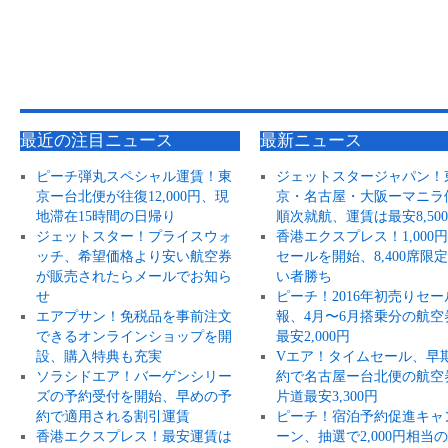
最近の注目ニュース
最新ニュース
ピーチ弾丸スペシャル運賃！東
ジェットスタージャパン！
京ー台北便が往復12,000円、現
京・名古屋・大阪ーマニラ
地滞在15時間の日帰り
順次就航、運賃は最安8,50
ジェットスター！プライスウォ
香港エクスプレス！1,000
ッチ、希望価格より安い航空券
セールを開始、8,400席限
が販売されたらメールでお知ら
い者勝ち
せ
ピーチ！2016年初売りセー
エアプサン！免税品を事前注文
報、4月〜6月搭乗分の航空
できるオンラインショップを開
最安2,000円
設、購入特典も充実
Vエア！タイムセール、早
ソラシドエア！バーゲンシリー
約で名古屋ー台北便の航空
ズの予約受付を開始、早めの予
片道最安3,300円
約で適用される割引運賃
ピーチ！宿泊予約促進キャ
香港エクスプレス！最安運賃は
ーン、抽選で2,000円相当