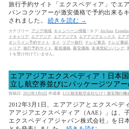
旅行予約サイト「エクスペディア」でエ
バンコクツアーが激安価格で予約出来る
されました。
続きを読む
→
カテゴリー:
アジア地域
,
キャンペーン情報
|
タグ:
AirAsia
,
Expedia
トキャリア
,
エアアジア
,
エアアジアX
,
エアアジアエックス
,
エア
オンライン予約サイト
,
タイ
,
ツアー旅行
,
テレビ東京
,
テレビ番組
ャリア
,
旅行予約サイト
,
最低価格
,
最安価格
,
未来世紀ジパング
,
トを受け付けていません。
エアアジアエクスペディア！日本国
立し航空券並びにパッケージツアー
投稿日:
2012年3月6日
作成者:
LCC格安航空会社なび！激安飛行機
2012年3月1日、エアアジアとエクスペ
アアジアエクスペディア（AAE）」は、
エクスペディアジャパン株式会社」を日
とを発表しました。
続きを読む
→