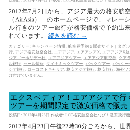
投稿日:
2012年7月4日
作成者:
LCC格安航空会社なび！激安飛行機
2012年7月2日から、アジア最大の格安
（AirAsia）」のホームページで、マレ
ル行きのツアー旅行が格安価格で予約出
れています。
続きを読む
→
カテゴリー:
キャンペーン情報
,
航空券予約＆販売サイト
|
タグ:
行
,
アジア格安航空会社
,
エアアジア
,
エアアジアX
,
エアアジアX航
ジアゴーホリデー社
,
エアアジアツアー
,
エアアジア航空券
,
クア
ル旅行
,
セール情報
,
ダイナミックツアー
,
パックツアー
,
パッケー
シア旅行
,
ローコストキャリア
,
格安アジア旅行
,
格安旅行
,
海外ツ
け付けていません。
エクスペディア！エアアジアで行
ツアーを期間限定で激安価格で販売
投稿日:
2012年4月23日
作成者:
LCC格安航空会社なび！激安飛行機
2012年4月23日午後22時30分ごろから